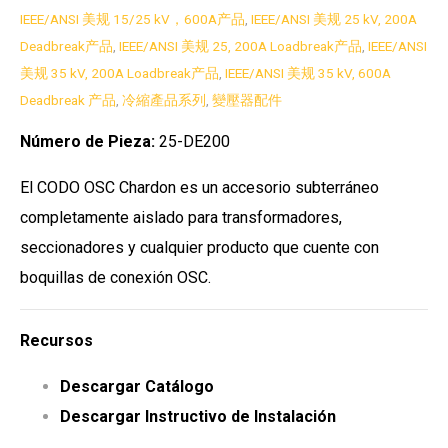
IEEE/ANSI 美规 15/25 kV，600A产品
,
IEEE/ANSI 美规 25 kV, 200A
Deadbreak产品
,
IEEE/ANSI 美规 25, 200A Loadbreak产品
,
IEEE/ANSI
美规 35 kV, 200A Loadbreak产品
,
IEEE/ANSI 美规 35 kV, 600A
Deadbreak 产品
,
冷縮產品系列
,
變壓器配件
Número de Pieza:
25-DE200
El CODO OSC Chardon es un accesorio subterráneo
completamente aislado para transformadores,
seccionadores y cualquier producto que cuente con
boquillas de conexión OSC.
Recursos
Descargar Catálogo
Descargar Instructivo de Instalación