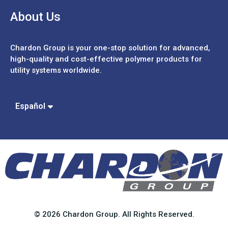
About Us
Chardon Group is your one-stop solution for advanced,
high-quality and cost-effective polymer products for
utility systems worldwide.
Português
中文 (繁體)
中文 (簡體)
Español
English
© 2026 Chardon Group. All Rights Reserved.