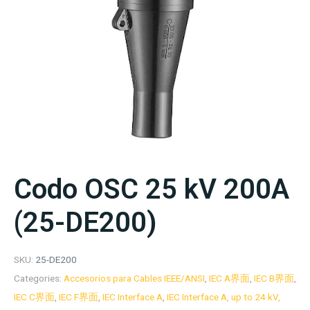
Codo OSC 25 kV 200A
(25-DE200)
SKU:
25-DE200
Categories:
Accesorios para Cables IEEE/ANSI
,
IEC A界面
,
IEC B界面
,
IEC C界面
,
IEC F界面
,
IEC Interface A
,
IEC Interface A, up to 24 kV,