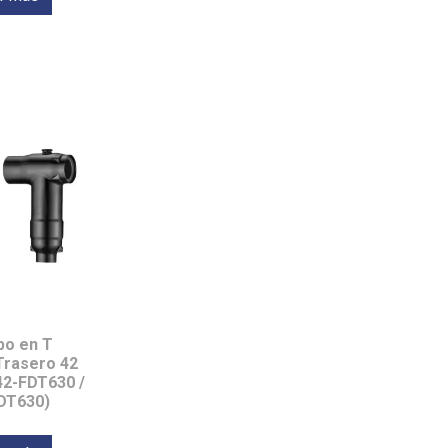
po en T
Trasero 42
42-FDT630 /
DT630)