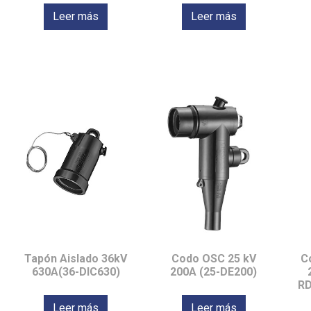
Leer más
Leer más
Tapón Aislado 36kV
Codo OSC 25 kV
C
630A(36-DIC630)
200A (25-DE200)
RD
Leer más
Leer más