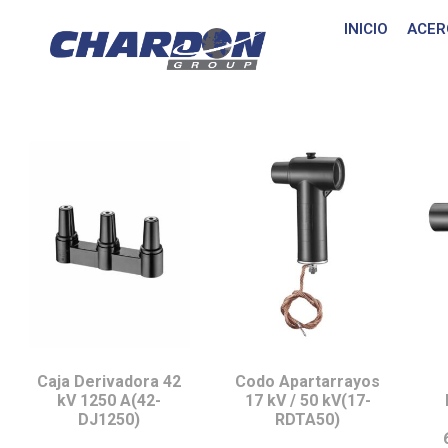
INICIO
ACER
IEC Tipo C, hasta 
Caja Derivadora 42
Codo Apartarrayos
kV 1250 A(42-
17 kV / 50 kV(17-
DJ1250)
RDTA50)