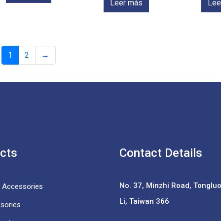
Leer más
Lee
1
2
→
cts
Contact Details
No. 37,
Minzhi Road, Tongluo 
e Accessories
Li, Taiwan 366
sories