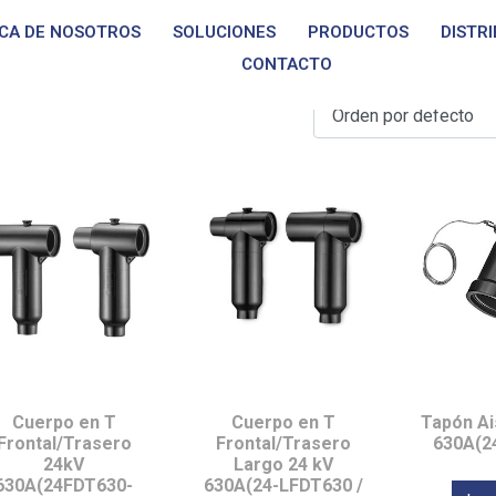
CA DE NOSOTROS
SOLUCIONES
PRODUCTOS
DISTR
42 kV, 1250A
CONTACTO
Cuerpo en T
Cuerpo en T
Tapón Ai
Frontal/Trasero
Frontal/Trasero
630A(2
24kV
Largo 24 kV
630A(24FDT630-
630A(24-LFDT630 /