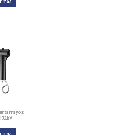
r más
artarrayos
102kV
r más