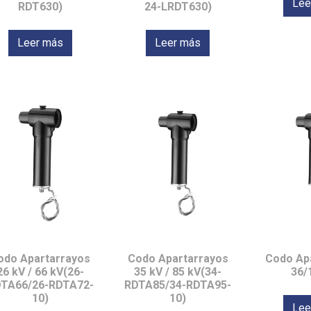
Lee
RDT630)
24-LRDT630)
Leer más
Leer más
odo Apartarrayos
Codo Apartarrayos
Codo Ap
26 kV / 66 kV(26-
35 kV / 85 kV(34-
36/
TA66/26-RDTA72-
RDTA85/34-RDTA95-
10)
10)
Lee