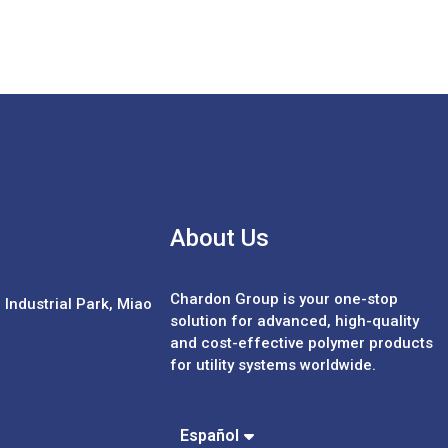
About Us
Chardon Group is your one-stop
Industrial Park, Miao
solution for advanced, high-quality
and cost-effective polymer products
for utility systems worldwide.
Português
中文 (繁體)
中文 (簡體)
Español
English