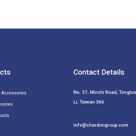
cts
Contact Details
No. 37,
Minzhi Road, Tongluo 
e Accessories
Li, Taiwan 366
sories
ducts
info@chardongroup.com