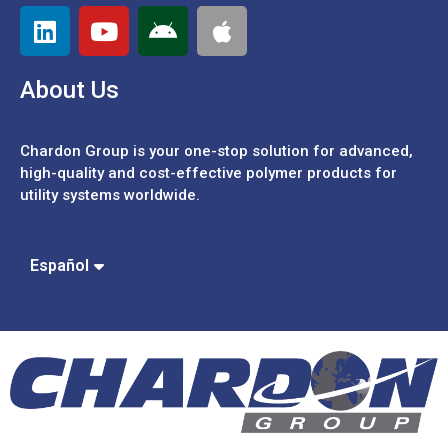
About Us
Chardon Group is your one-stop solution for advanced,
high-quality and cost-effective polymer products for
utility systems worldwide.
Português
中文 (繁體)
中文 (簡體)
Español
English