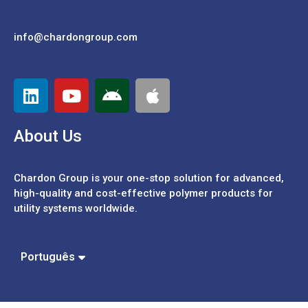
info@chardongroup.com
About Us
Chardon Group is your one-stop solution for advanced,
high-quality and cost-effective polymer products for
utility systems worldwide.
Español
中文 (繁體)
中文 (簡體)
Português
English