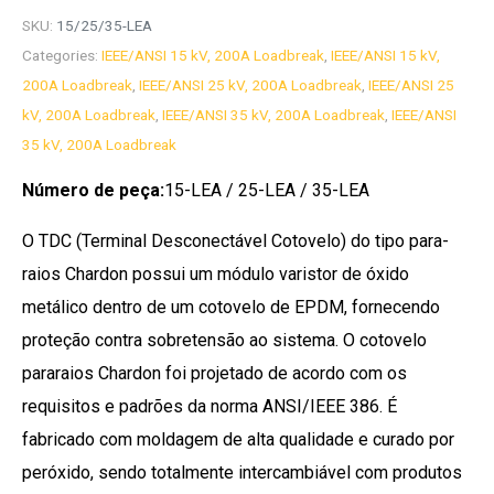
SKU:
15/25/35-LEA
Categories:
IEEE/ANSI 15 kV, 200A Loadbreak
,
IEEE/ANSI 15 kV,
200A Loadbreak
,
IEEE/ANSI 25 kV, 200A Loadbreak
,
IEEE/ANSI 25
kV, 200A Loadbreak
,
IEEE/ANSI 35 kV, 200A Loadbreak
,
IEEE/ANSI
35 kV, 200A Loadbreak
Número de peça:
15-LEA / 25-LEA / 35-LEA
O TDC (Terminal Desconectável Cotovelo) do tipo para-
raios Chardon possui um módulo varistor de óxido
metálico dentro de um cotovelo de EPDM, fornecendo
proteção contra sobretensão ao sistema. O cotovelo
pararaios Chardon foi projetado de acordo com os
requisitos e padrões da norma ANSI/IEEE 386. É
fabricado com moldagem de alta qualidade e curado por
peróxido, sendo totalmente intercambiável com produtos