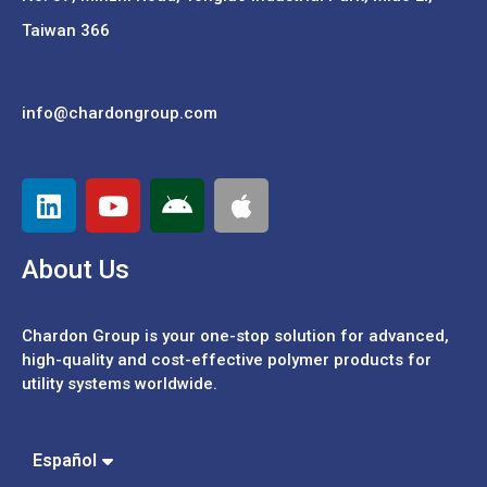
Taiwan 366
info@chardongroup.com
About Us
Chardon Group is your one-stop solution for advanced,
high-quality and cost-effective polymer products for
utility systems worldwide.
Português
中文 (繁體)
中文 (簡體)
Español
English