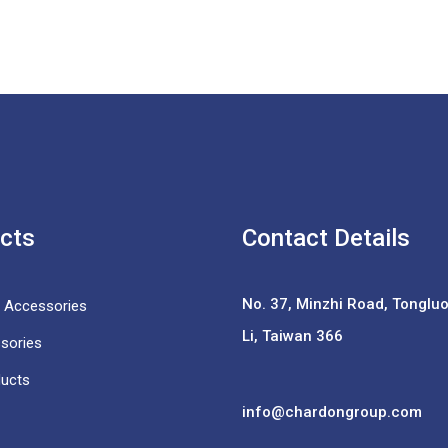
cts
Contact Details
No. 37,
Minzhi Road, Tongluo 
e Accessories
Li, Taiwan 366
sories
ducts
info@chardongroup.com