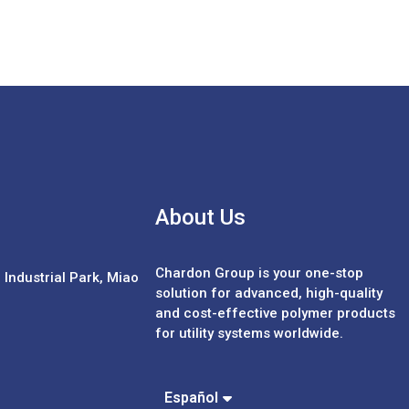
About Us
Chardon Group is your one-stop
Industrial Park, Miao
solution for advanced, high-quality
and cost-effective polymer products
for utility systems worldwide.
Português
中文 (繁體)
中文 (簡體)
Español
English