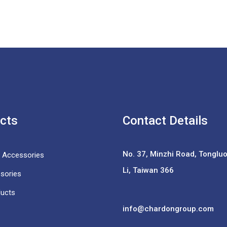
cts
Contact Details
No. 37,
Minzhi Road, Tongluo 
e Accessories
Li, Taiwan 366
sories
ducts
info@chardongroup.com