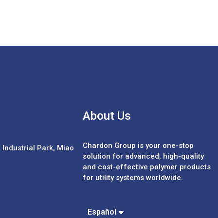
About Us
Chardon Group is your one-stop
Industrial Park, Miao
solution for advanced, high-quality
and cost-effective polymer products
for utility systems worldwide.
Português
中文 (繁體)
中文 (簡體)
Español
English