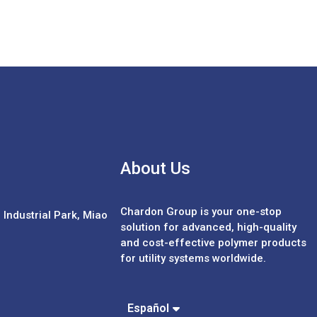
About Us
Chardon Group is your one-stop
Industrial Park, Miao
solution for advanced, high-quality
and cost-effective polymer products
for utility systems worldwide.
Português
中文 (繁體)
中文 (簡體)
Español
English