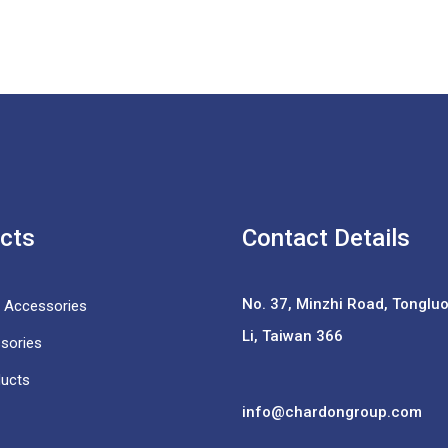
cts
Contact Details
No. 37,
Minzhi Road, Tongluo 
e Accessories
Li, Taiwan 366
sories
ducts
info@chardongroup.com