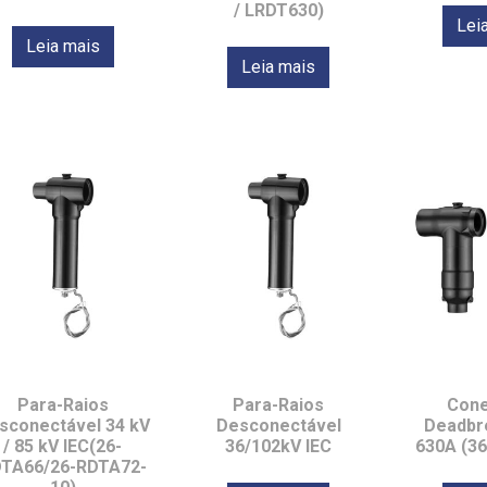
/ LRDT630)
Lei
Leia mais
Leia mais
Para-Raios
Para-Raios
Cone
sconectável 34 kV
Desconectável
Deadbr
/ 85 kV IEC(26-
36/102kV IEC
630A (3
TA66/26-RDTA72-