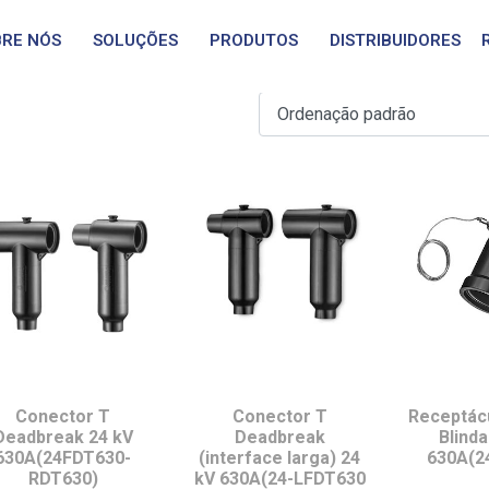
p to 42 kV, 1250A
RE NÓS
SOLUÇÕES
PRODUTOS
DISTRIBUIDORES
Conector T
Conector T
Receptácu
Deadbreak 24 kV
Deadbreak
Blind
630A(24FDT630-
(interface larga) 24
630A(2
RDT630)
kV 630A(24-LFDT630