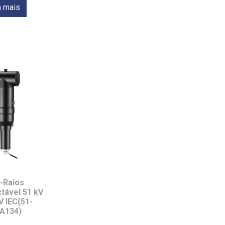
a mais
-Raios
tável 51 kV
V IEC(51-
A134)