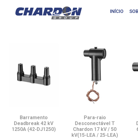
IEC Interface C, u
INÍCIO
SOB
Barramento
Para-raio
Deadbreak 42 kV
Desconectável T
1250A (42-DJ1250)
Chardon 17 kV / 50
kV(15-LEA / 25-LEA)