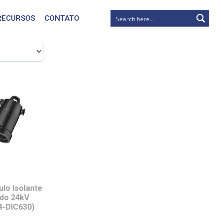
RECURSOS
CONTATO
lo Isolante
ado 24kV
4-DIC630)