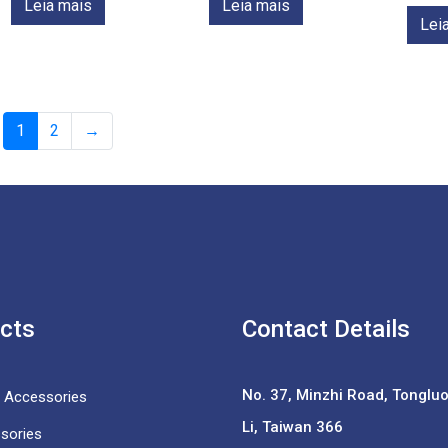
Leia mais
Leia mais
Lei
1
2
→
cts
Contact Details
No. 37,
Minzhi Road, Tongluo 
e Accessories
Li, Taiwan 366
sories