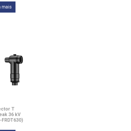
a mais
ctor T
eak 36 kV
6-FRDT630)