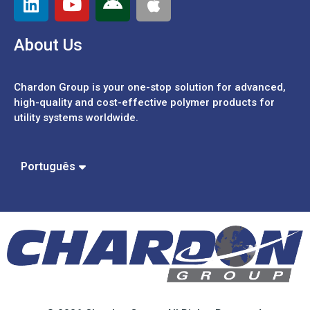
About Us
Chardon Group is your one-stop solution for advanced,
high-quality and cost-effective polymer products for
utility systems worldwide.
Español
中文 (繁體)
中文 (簡體)
Português
English