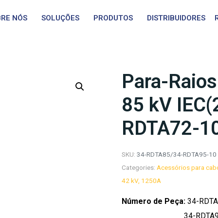
RE NÓS
SOLUÇÕES
PRODUTOS
DISTRIBUIDORES
Para-Raios
85 kV IEC
RDTA72-1
SKU:
34-RDTA85/34-RDTA95-10
Categories:
Acessórios para cab
42 kV, 1250A
Número de Peça:
34-RDTA
34-RDTA95-