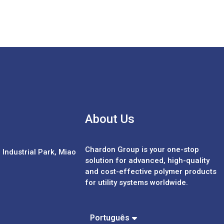
About Us
Chardon Group is your one-stop
Industrial Park, Miao
solution for advanced, high-quality
and cost-effective polymer products
for utility systems worldwide.
Español
中文 (繁體)
中文 (簡體)
Português
English