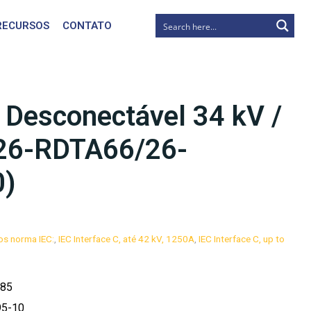
RECURSOS
CONTATO
 Desconectável 34 kV /
(26-RDTA66/26-
0)
os norma IEC:
,
IEC Interface C, até 42 kV, 1250A
,
IEC Interface C, up to
85
10