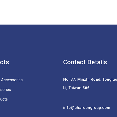
cts
Contact Details
No. 37,
Minzhi Road, Tongluo 
e Accessories
Li, Taiwan 366
sories
ducts
info@chardongroup.com