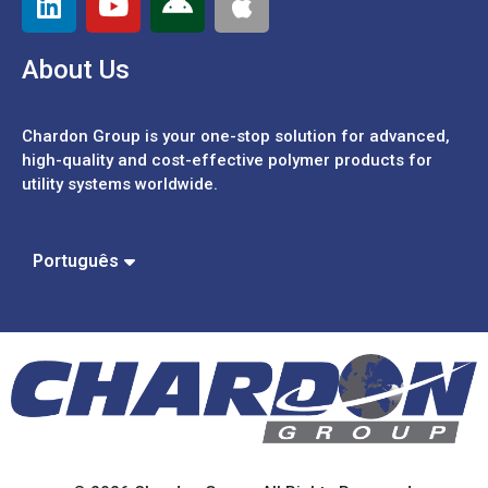
About Us
Chardon Group is your one-stop solution for advanced,
high-quality and cost-effective polymer products for
utility systems worldwide.
Español
中文 (繁體)
中文 (簡體)
Português
English