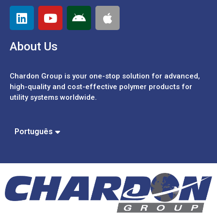
About Us
Chardon Group is your one-stop solution for advanced,
high-quality and cost-effective polymer products for
utility systems worldwide.
Español
中文 (繁體)
中文 (簡體)
Português
English