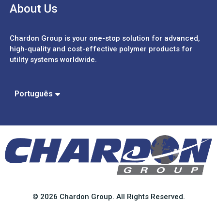
About Us
Chardon Group is your one-stop solution for advanced,
high-quality and cost-effective polymer products for
utility systems worldwide.
Español
中文 (繁體)
中文 (簡體)
Português
English
© 2026 Chardon Group. All Rights Reserved.