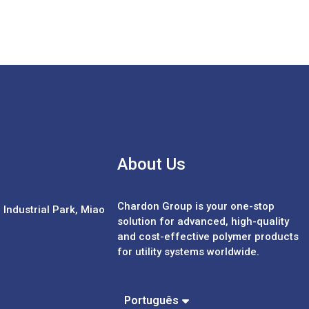
About Us
Chardon Group is your one-stop
Industrial Park, Miao
solution for advanced, high-quality
and cost-effective polymer products
for utility systems worldwide.
Español
中文 (繁體)
中文 (簡體)
Português
English