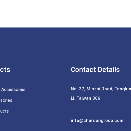
cts
Contact Details
No. 37,
Minzhi Road, Tongluo 
e Accessories
Li, Taiwan 366
sories
ducts
info@chardongroup.com