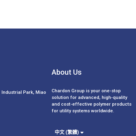
About Us
Chardon Group is your one-stop
Industrial Park, Miao
solution for advanced, high-quality
and cost-effective polymer products
for utility systems worldwide.
Español
Português
中文 (簡體)
中文 (繁體)
English