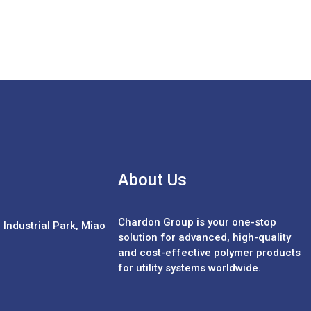
About Us
Chardon Group is your one-stop
Industrial Park, Miao
solution for advanced, high-quality
and cost-effective polymer products
for utility systems worldwide.
Español
中文 (繁體)