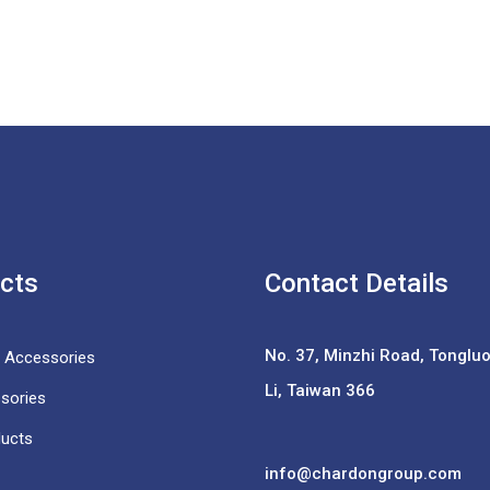
cts
Contact Details
No. 37,
Minzhi Road, Tongluo 
e Accessories
Li, Taiwan 366
sories
ducts
info@chardongroup.com