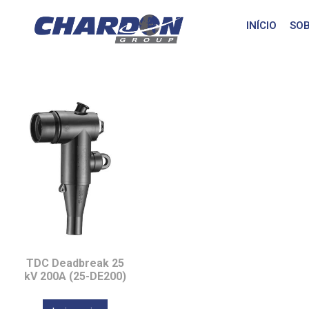
IEEE/ANSI 美規
INÍCIO
SOB
TDC Deadbreak 25
kV 200A (25-DE200)