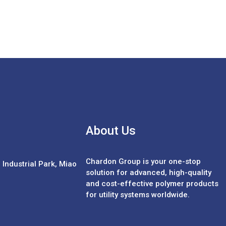
About Us
Chardon Group is your one-stop
Industrial Park, Miao
solution for advanced, high-quality
and cost-effective polymer products
for utility systems worldwide.
Español
中文 (繁體)