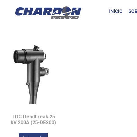
IEEE/ANSI 15/25 
INÍCIO
SOB
TDC Deadbreak 25
kV 200A (25-DE200)