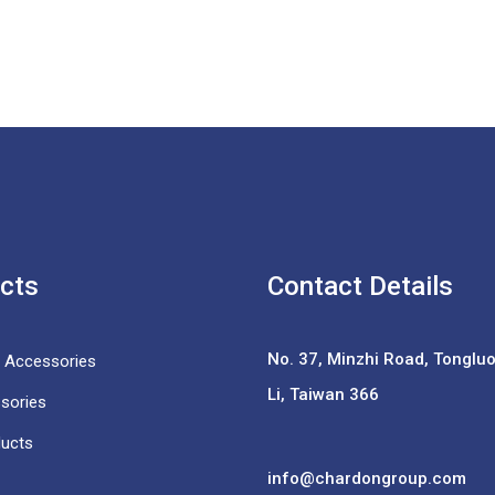
cts
Contact Details
No. 37,
Minzhi Road, Tongluo 
e Accessories
Li, Taiwan 366
sories
ducts
info@chardongroup.com