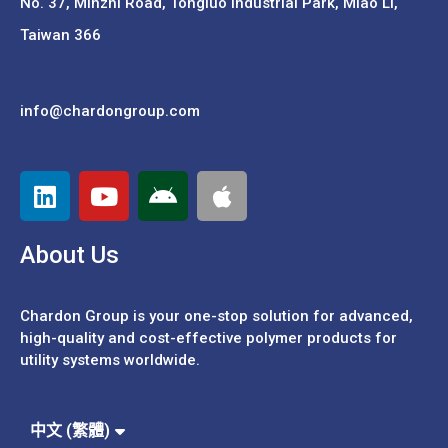
No. 37,
Minzhi Road, Tongluo Industrial Park, Miao Li,
Taiwan 366
info@chardongroup.com
About Us
Chardon Group is your one-stop solution for advanced,
high-quality and cost-effective polymer products for
utility systems worldwide.
Español
Português
中文 (簡體)
中文 (繁體)
English