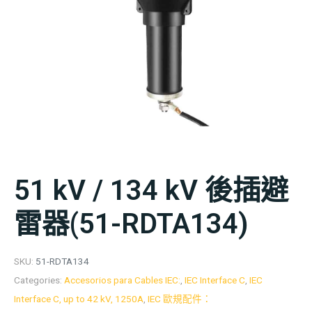
51 kV / 134 kV 後插避
雷器(51-RDTA134)
SKU:
51-RDTA134
Categories:
Accesorios para Cables IEC:
,
IEC Interface C
,
IEC
Interface C, up to 42 kV, 1250A
,
IEC 歐規配件：