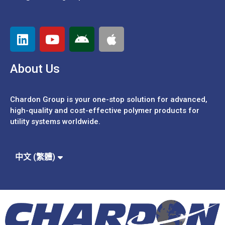
About Us
Chardon Group is your one-stop solution for advanced,
high-quality and cost-effective polymer products for
utility systems worldwide.
Español
Português
中文 (簡體)
中文 (繁體)
English