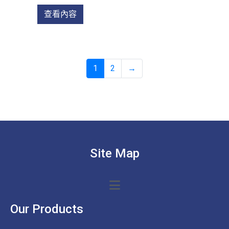
查看內容
1
2
→
Site Map
Our Products