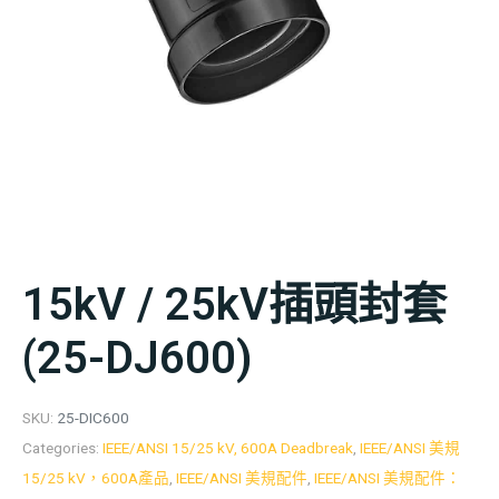
15kV / 25kV插頭封套
(25-DJ600)
SKU:
25-DIC600
Categories:
IEEE/ANSI 15/25 kV, 600A Deadbreak
,
IEEE/ANSI 美規
15/25 kV，600A產品
,
IEEE/ANSI 美規配件
,
IEEE/ANSI 美規配件：