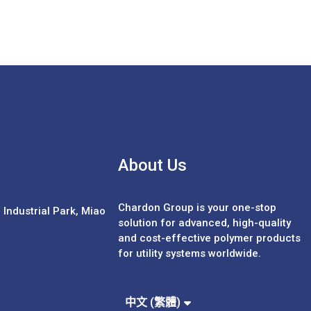
About Us
Chardon Group is your one-stop
Industrial Park, Miao
solution for advanced, high-quality
and cost-effective polymer products
for utility systems worldwide.
Español
Português
中文 (簡體)
中文 (繁體)
English