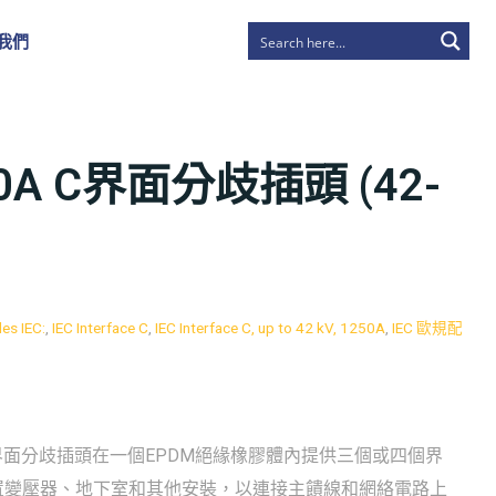
我們
250A C界面分歧插頭 (42-
es IEC:
,
IEC Interface C
,
IEC Interface C, up to 42 kV, 1250A
,
IEC 歐規配
50 A 的C界面分歧插頭在一個EPDM絕緣橡膠體內提供三個或四個界
置變壓器、地下室和其他安裝，以連接主饋線和網絡電路上