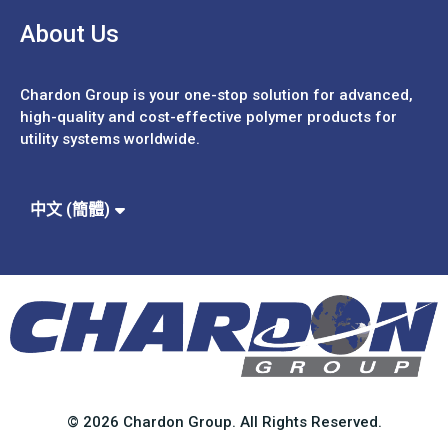
About Us
Chardon Group is your one-stop solution for advanced,
high-quality and cost-effective polymer products for
utility systems worldwide.
Español
Português
中文 (繁體)
中文 (簡體)
English
© 2026 Chardon Group. All Rights Reserved.