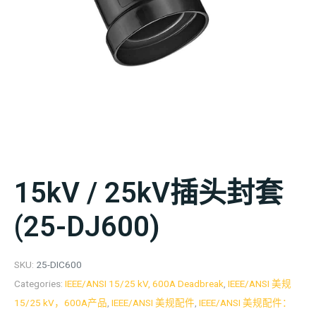
15kV / 25kV插头封套
(25-DJ600)
SKU:
25-DIC600
Categories:
IEEE/ANSI 15/25 kV, 600A Deadbreak
,
IEEE/ANSI 美规
15/25 kV，600A产品
,
IEEE/ANSI 美规配件
,
IEEE/ANSI 美规配件：