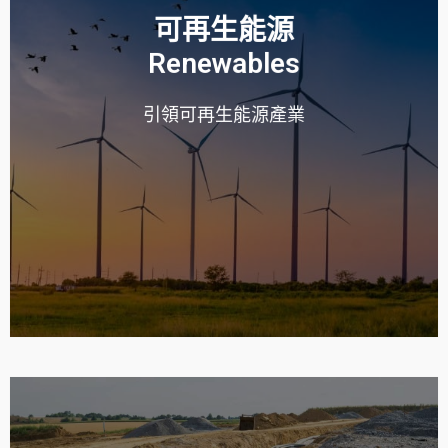
可再生能源
Renewables
READ MORE
引領可再生能源產業
使用壽命。
發，能夠承受最惡劣的環境，足以撐過風力渦輪機的整個
Chardon 的 ANSI/IEEE 和 IEC 連接器和終端經過特殊開
Renewable Energy