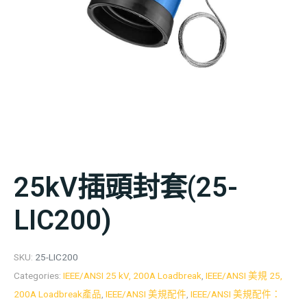
25kV插頭封套(25-
LIC200)
SKU:
25-LIC200
Categories:
IEEE/ANSI 25 kV, 200A Loadbreak
,
IEEE/ANSI 美規 25,
200A Loadbreak產品
,
IEEE/ANSI 美規配件
,
IEEE/ANSI 美規配件：