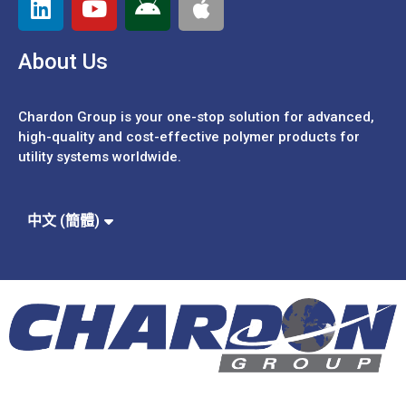
About Us
Chardon Group is your one-stop solution for advanced,
high-quality and cost-effective polymer products for
utility systems worldwide.
Español
Português
中文 (繁體)
中文 (簡體)
English