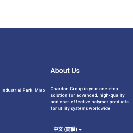
About Us
Chardon Group is your one-stop
Industrial Park, Miao
solution for advanced, high-quality
and cost-effective polymer products
for utility systems worldwide.
Español
Português
中文 (繁體)
中文 (簡體)
English