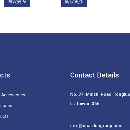
阅读更多
阅读更多
cts
Contact Details
No. 37,
Minzhi Road, Tongluo 
e Accessories
Li, Taiwan 366
sories
ducts
info@chardongroup.com